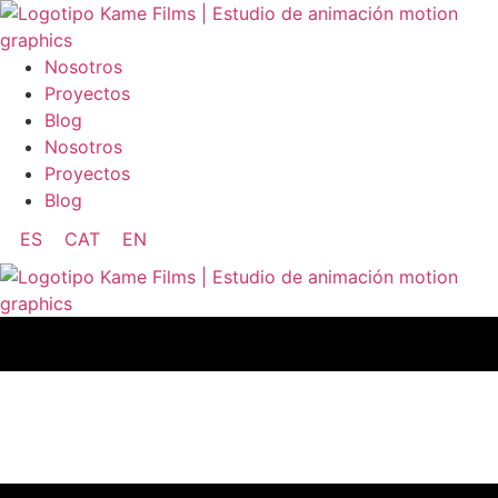
Ir
al
contenido
Nosotros
Proyectos
Blog
Nosotros
Proyectos
Blog
ES
CAT
EN