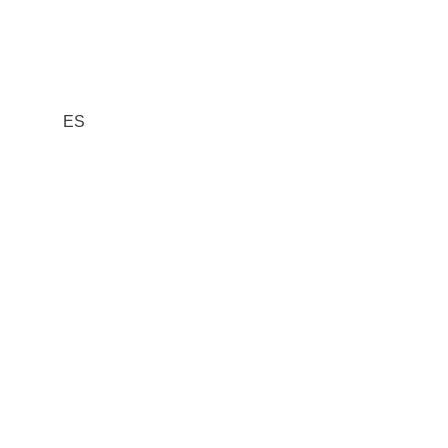
ES
Nosotros
Proyectos
Blog
¿HABLAMOS?